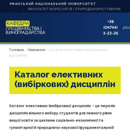
УМАНСЬКИЙ НАЦІОНАЛЬНИЙ УНІВЕРСИТЕТ
ФАКУЛЬТЕТ БІОРЕСУРСІВ І ПРИРОДОКОРИСТУВАННЯ
+38
КАФЕДРА
(04744)
plo
ПЛОДІВНИЦТВА І
ВИНОГРАДАРСТВА
3-23-26
ПРО КАФЕДРУ
Головна
»
Навчання
»
Каталог елективних (вибіркових)
дисциплін
НАУКА ТА ІННОВАЦІЇ
Каталог елективних
НАВЧАННЯ
(вибіркових) дисциплін
АБІТУРІЄНТУ
СТУДЕНТУ
Каталог елективних (вибіркових) дисциплін - це перелік
дисциплін вільного вибору студентів для певного рівня
АСПІРАНТУ
вищої освіти за циклами соціально-економічної та
гуманітарної й природничо-наукової (фундаментальної)
АКРЕДИТАЦІЇ