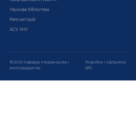
Наукова бібліотека
Репозиторій
АСУ УНУ
©2015 Кафедра плодівництва і
Розробка і підтримка
виноградарства
DPC