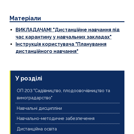
Матеріали
ВИКЛАДАЧАМ! "Дистанційне навчання під
час карантину у навчальних закладах"
Інструкція користувача "Планування
дистанційного навчання"
У розділі
ОП 203 "Садівництво, плодоовочівництво та
виноградарство"
Навчальні дисципліни
Навчально-методичне забезпечення
Дистанційна освіта