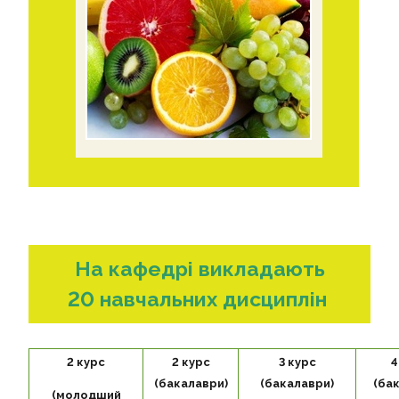
НОВИНИ
ВІДЕО
КОНТАКТИ
На кафедрі викладають
20 навчальних дисциплін
2 курс
2 курс
3 курс
4
(бакалаври)
(бакалаври)
(ба
(молодший