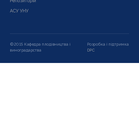
Репозиторій
АСУ УНУ
©2015 Кафедра плодівництва і
Розробка і підтримка
виноградарства
DPC