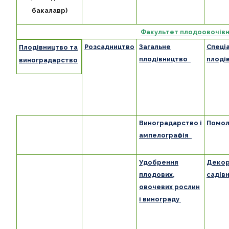
бакалавр)
Факультет плодоовочівни
Розсадництво
Загальне
Спеці
Плодівництво та
плодівництво
плоді
виноградарство
Виноградарство і
Помол
ампелографія
Удобрення
Деко
плодових,
садів
овочевих рослин
і винограду