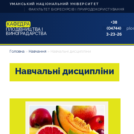
УМАНСЬКИЙ НАЦІОНАЛЬНИЙ УНІВЕРСИТЕТ
ФАКУЛЬТЕТ БІОРЕСУРСІВ І ПРИРОДОКОРИСТУВАННЯ
+38
КАФЕДРА
(04744)
plo
ПЛОДІВНИЦТВА І
ВИНОГРАДАРСТВА
3-23-26
ПРО КАФЕДРУ
Головна
»
Навчання
»
Навчальні дисципліни
НАУКА ТА ІННОВАЦІЇ
Навчальні дисципліни
НАВЧАННЯ
АБІТУРІЄНТУ
СТУДЕНТУ
АСПІРАНТУ
АКРЕДИТАЦІЇ