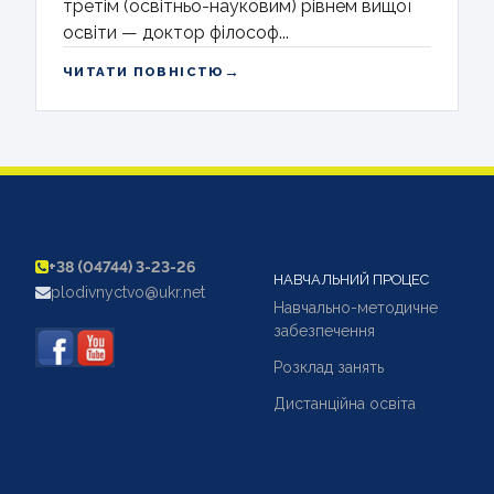
третім (освітньо-науковим) рівнем вищої
освіти — доктор філософ...
→
ЧИТАТИ ПОВНІСТЮ
+38 (04744) 3-23-26
НАВЧАЛЬНИЙ ПРОЦЕС
plodivnyctvo@ukr.net
Навчально-методичне
забезпечення
Розклад занять
Дистанційна освіта