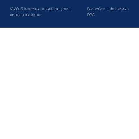
©2015 Кафедра плодівництва і
Розробка і підтримка
виноградарства
DPC