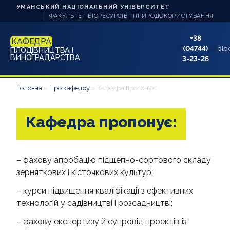
УМАНСЬКИЙ НАЦІОНАЛЬНИЙ УНІВЕРСИТЕТ
ФАКУЛЬТЕТ БІОРЕСУРСІВ І ПРИРОДОКОРИСТУВАННЯ
+38
КАФЕДРА
(04744)
plo
ПЛОДІВНИЦТВА І
ВИНОГРАДАРСТВА
3-23-26
ПРО КАФЕДРУ
Головна
»
Про кафедру
»
Кафедра пропонує:
НАУКА ТА ІННОВАЦІЇ
Кафедра пропонує:
НАВЧАННЯ
АБІТУРІЄНТУ
– фахову апробацію підщепно-сортового складу
зерняткових і кісточкових культур;
СТУДЕНТУ
– курси підвищення кваліфікації з ефективних
технологій у садівництві і розсадництві;
АСПІРАНТУ
– фахову експертизу й супровід проектів із
АКРЕДИТАЦІЇ