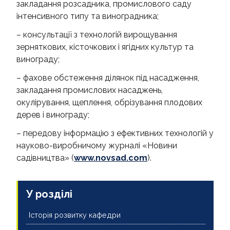
закладання розсадника, промислового саду
інтенсивного типу та виноградника;
НОВИНИ
– консультації з технологій вирощування
ВІДЕО
зерняткових, кісточкових і ягідних культур та
винограду;
КОНТАКТИ
– фахове обстеження ділянок під насадження,
закладання промислових насаджень,
окулірування, щеплення, обрізування плодових
дерев і винограду;
– передову інформацію з ефективних технологій у
науково-виробничому журналі «Новини
садівництва» (
www.novsad.com
).
У розділі
Історія розвитку кафедри