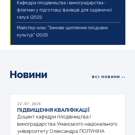
Кафедра плодівництва і виноградарства -
флагман у підготовці фахівців для садівничої
галузі (2021)
Майстер-клас "Зимове щеплення плодових
культур" (2021)
Новини
ВСІ НОВИНИ ››
22.07.2026
ПІДВИЩЕННЯ КВАЛІФІКАЦІЇ
Доцент кафедри плодівництва і
виноградарства Уманського національного
університету Олександра ПОЛУНІНА