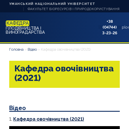
УМАНСЬКИЙ НАЦІОНАЛЬНИЙ УНІВЕРСИТЕТ
ФАКУЛЬТЕТ БІОРЕСУРСІВ І ПРИРОДОКОРИСТУВАННЯ
+38
КАФЕДРА
(04744)
plo
ПЛОДІВНИЦТВА І
ВИНОГРАДАРСТВА
3-23-26
ПРО КАФЕДРУ
Головна
»
Відео
»
Кафедра овочівництва (2021)
НАУКА ТА ІННОВАЦІЇ
Кафедра овочівництва
НАВЧАННЯ
(2021)
АБІТУРІЄНТУ
СТУДЕНТУ
Відео
АСПІРАНТУ
1.
Кафедра овочівництва (2021)
АКРЕДИТАЦІЇ