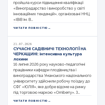
пройшла курси підвищення кваліфікації
«Виноградарство і виноробство у світі
інноваційних тенденцій», організовані ННЦ
«ІВіВ ім. В...
→
ЧИТАТИ ПОВНІСТЮ
21.07.2026
СУЧАСНІ САДІВНИЧІ ТЕХНОЛОГІЇ НА
ЧЕРКАЩИНІ: інтенсивна культура
лохини
16 липня 2026 року науково-педагогічні
працівники кафедри плодівництва і
виноградарства Уманського національного
університету здійснили робочу поїздку до
СФГ «ЮЛІЯ», яке добре відоме на ринку
під торговою маркою «Orniberry». З...
→
ЧИТАТИ ПОВНІСТЮ