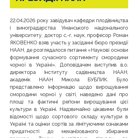
НОВИНИ
22.04.2026 року завідувач кафедри плодівництва
ВІДЕО
і виноградарства Уманського національного
університету, доктор с.-г. наук, професор Роман
КОНТАКТИ
ЯКОВЕНКО взяв участь у засіданні бюро президії
НААН, де розглядалося питання «Наукові основи
формування сучасного сортименту смородини
чорної в Україні». Доповідачем виступив в.о.
директора Інституту садівництва НААН,
академік НААН Микола БУБЛИК. Було
представлено інформацію щодо вирощування
смородини чорної у світі, наведено дані про
площі та фактичні регіони вирощування цієї
культури в Україні. Надзвичайно цікавими були
відомості щодо сортового складу культури в
Україні та оцінки сортів за лімітуючими ознаками
придатності до механізованого збирання