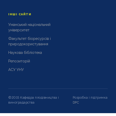
ІНШІ САЙТИ
Уманський національний
університет
Факультет біоресурсів і
природокористування
Наукова бібліотека
Репозиторій
АСУ УНУ
©2015 Кафедра плодівництва і
Розробка і підтримка
виноградарства
DPC